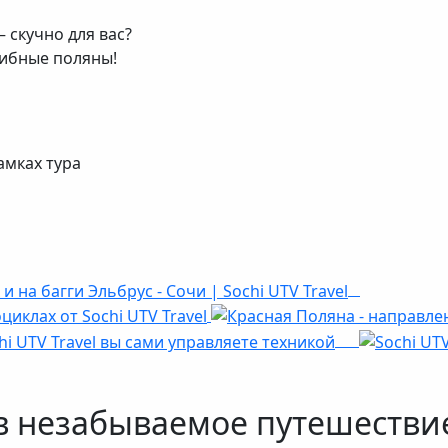
– скучно для вас?
рибные поляны!
амках тура
в незабываемое путешестви